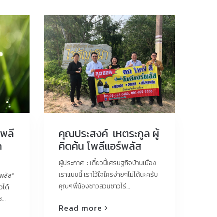
พลี
คุณประสงค์ เหตระกูล ผู้
ด
คิดค้น โพลีแอร์พลัส
ผู้ประกาศ : เดี๋ยวนี้เศรษฐกิจบ้านเมือง
เราแบบนี้ เราไว้ใจใครง่ายๆไม่ได้นะครับ
พลัส”
คุณๆพี่น้องชาวสวนชาวไร่…
วได้
กช…
Read more