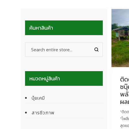
ค้นหาสินค้า
หมวดหมู่สินค้า
ติ
ซบุ
พลั
ปุ๋ยเคมี
ผล
“ติด
สารชีวภาพ
“โพลี
สุดย