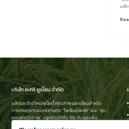
เมล็ด
Rea
บริษัท อะกริ ยูเนี่ยน จำกัด
ผลิตและจัดจำหน่ายปุ๋ยน้ำคุณภาพยอดเยี่ยมสำหรับ
การเกษตรกรรม เคมีเกษตร ”โพลีแอร์พลัส” และ ”สุด
ยอดสารชีวภาพ” ปลูกข้าวได้ถึง 105 ถัง และเพิ่ม
ผลผลิตให้พืชทุกชนิดเพื่อป้องกันแมลงและศัตรูพืช ให้