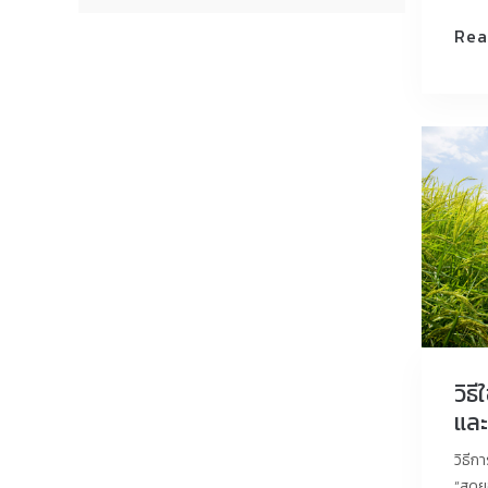
Rea
วิธ
แล
วิธีก
“สุดย