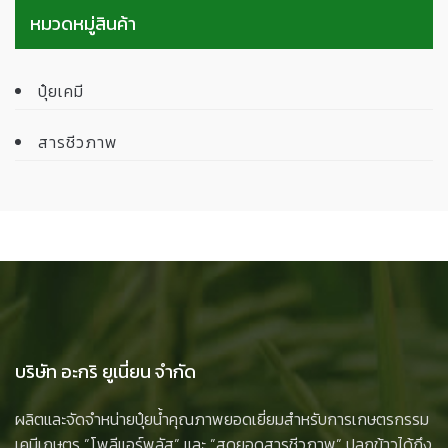
หมวดหมู่สินค้า
ปุ๋ยเคมี
สารชีวภาพ
บริษัท อะกริ ยูเนี่ยน จำกัด
ผลิตและจัดจำหน่ายปุ๋ยน้ำคุณภาพยอดเยี่ยมสำหรับการเกษตรกรรม
เคมีเกษตร ”โพลีแอร์พลัส” และ ”สุดยอดสารชีวภาพ” ปลูกข้าวได้ถึง