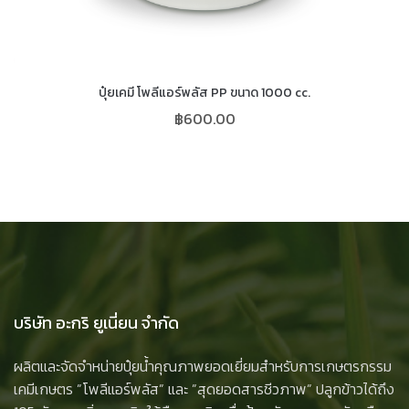
ปุ๋ยเคมี โพลีแอร์พลัส PP ขนาด 1000 cc.
฿
600.00
บริษัท อะกริ ยูเนี่ยน จำกัด
ผลิตและจัดจำหน่ายปุ๋ยน้ำคุณภาพยอดเยี่ยมสำหรับการเกษตรกรรม
เคมีเกษตร ”โพลีแอร์พลัส” และ ”สุดยอดสารชีวภาพ” ปลูกข้าวได้ถึง